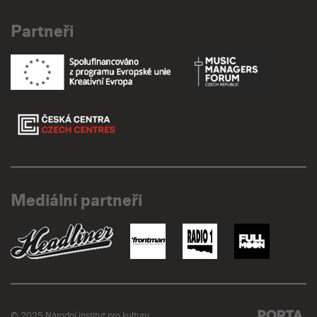
Partneři
Mediální partneři
© 2025 Národní institut pro kulturu