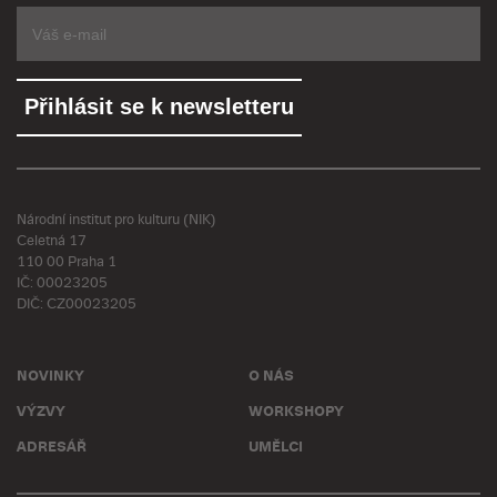
Národní institut pro kulturu (NIK)
Celetná 17
110 00 Praha 1
IČ: 00023205
DIČ: CZ00023205
NOVINKY
O NÁS
VÝZVY
WORKSHOPY
ADRESÁŘ
UMĚLCI