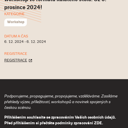
prosince 2024!
KATEGORIE
Workshop
DATUM A ČAS
6. 12. 2024 - 6. 12. 2024
REGISTRACE
REGISTRACE
Podporujeme, propagujeme, propojujeme, vzděláváme. Zasíláme
přehledy výzev, příležitostí, workshopů a novinek spojených s
českou scénou.
Přihlášením souhlasíte se zpracováním Vašich osobních údajů.
Před přihlášením si přečtěte podmínky zpracování
ZDE
.