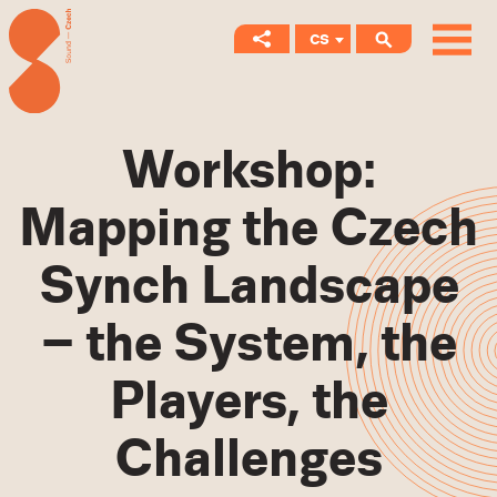
CS
EN
Workshop:
Mapping the Czech
Synch Landscape
– the System, the
Players, the
Challenges